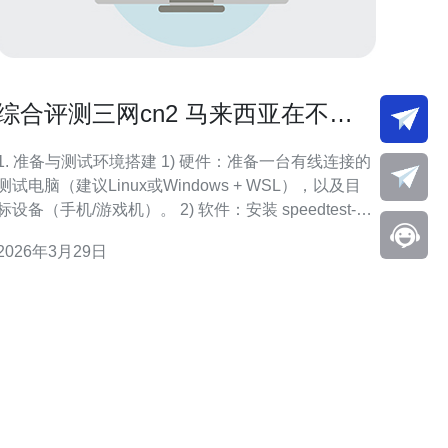
综合评测三网cn2 马来西亚在不同
场景下的表现与性价比
1. 准备与测试环境搭建 1) 硬件：准备一台有线连接的
测试电脑（建议Linux或Windows + WSL），以及目
标设备（手机/游戏机）。 2) 软件：安装 speedtest-
cli、iperf3、mtr（或WinMTR）、traceroute（或
2026年3月29日
tracert）、Wireshark（可选）。命令示例：sudo apt
install