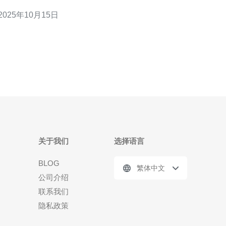
验至关重要。本文将为您提供马来西亚守望先锋服务
2025年10月15日
器的推荐及选择指南，让您在战斗中能尽情展现实
力！以下是我们为您精心准备的三大要点： 1. 延迟的
重要性 2. 选择服务器位置的策略 3
关于我们
选择语言
BLOG
繁体中文
公司介绍
联系我们
隐私政策