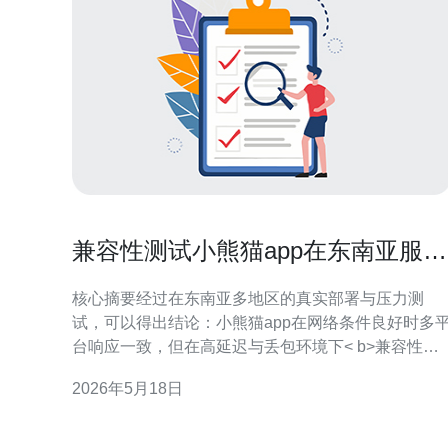
兼容性测试小熊猫app在东南亚服务
器环境下的多平台表现分析
核心摘要经过在东南亚多地区的真实部署与压力测
试，可以得出结论：小熊猫app在网络条件良好时多
台响应一致，但在高延迟与丢包环境下< b>兼容性测
试暴露出前端资源加载与连接复用问题。建议优化网
2026年5月18日
络层架构，合理选择服务器与VPS类型，配置全球或
区域化的CDN与DDoS防御策略，以保证在东南亚主
流运营商网络下的用户体验一致。 测试环境与方法本