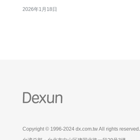
带宽的网络连接。其次，东南亚的服务器托管费用相
2026年1月18日
对较低，适合预算有限的小型企业。此外，许多东南
亚国家对于数据隐私保护的法律法规逐渐完善，为企
业提供了更好的数据安全保障。最后，东南亚市场正
在快速发展，
Copyright © 1996-2024 dx.com.tw All rights reserved.