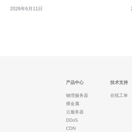
来西亚服务器，但在实际运营中部分服务可能会选用
2026年6月11日
马来西亚或新加坡节点作为中转或海外机房。 产生混
淆的原因主要有两点：一是CDN与负载均衡机制会将
流量就近分发，用户看到的节点并不一定是最终的主
机所在；二是
产品中心
技术支持
物理服务器
在线工单
裸金属
云服务器
DDoS
CDN