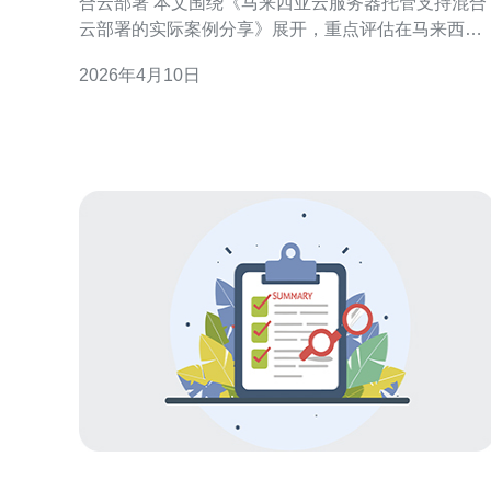
合云部署 本文围绕《马来西亚云服务器托管支持混合
云部署的实际案例分享》展开，重点评估在马来西亚
地区部署混合云时的最佳架构、最便宜但可靠的托管
2026年4月10日
选项以及性价比最高的实践。对于需要低延迟访问东
南亚用户的企业，选择合适的马来西亚云服务器和托
管策略，是既能保证性能又能控制成本的关键。 为什
么选择马来西亚作为