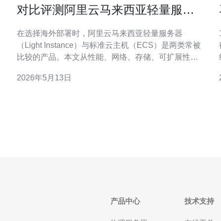
对比评测阿里云马来西亚轻量服务
器 与标准云主机性能差异分析
在选择海外部署时，阿里云马来西亚轻量服务器
1
（Light Instance）与标准云主机（ECS）是两类常被
比较的产品。本文从性能、网络、存储、可扩展性、
风
安全与成本等维度进行深入对比评测，帮助读者根据
2026年5月13日
应用场景做出更合适的决策。 定位与适用场景上，轻
量服务器面向快速上手、价格敏感的小型业务、测试
环境与个人站点，提供一键部署应用和内置管理面
板；标准云
产品中心
技术支持