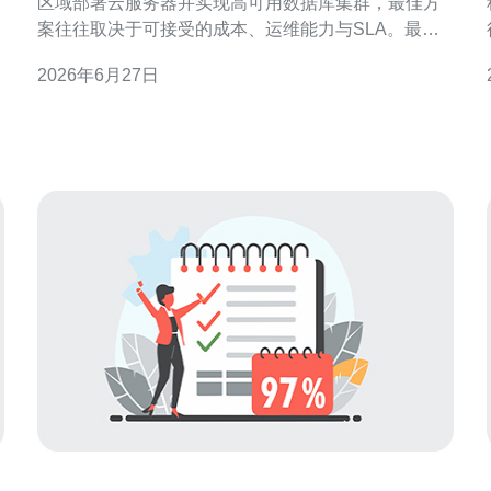
区域部署云服务器并实现高可用数据库集群，最佳方
案往往取决于可接受的成本、运维能力与SLA。最好
的选择通常是使用受管数据库（如云厂商的托管数据
2026年6月27日
库多可用区部署），因为它提供内置的自动故障转
移、备份与监控；最佳性价比的做法是自建三节点集
群（如Galera/Patroni）配合负载均衡器与对象存储做
备