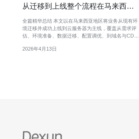
从迁移到上线整个流程在马来西亚
地区的云服务器实战
全篇精华总结 本文以在马来西亚地区将业务从现有环
境迁移并成功上线到云服务器为主线，覆盖从需求评
估、环境准备、数据迁移、配置调优、到域名与CDN
接入与DDoS防御切换的完整落地流程。流程强调低
2026年4月13日
险灰度发布、DNS切换策略（TTL控制、回滚点）、
数据一致性校验与性能验证，并在网络链路、带宽与
延迟方面给出优化建议。实践中推荐使用稳定且具备
本地网络优化