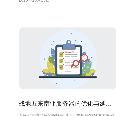
2025年10月23日
说，目前市场上有着最佳性能的AI服务器、最便宜的
解决方案以及最适合不同规模企业的选择。这使得马
来西亚在全球AI服务器市场中占据了越来越重要的地
位
战地五东南亚服务器的优化与延迟
分析
在当今高速发展的网络环境中，游戏玩家对服务器的