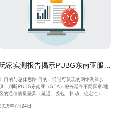
玩家实测报告揭示PUBG东南亚服务
器在哪个国家通信质量表现
1. 目的与总体思路 目的：通过可复现的网络测量步
骤，判断PUBG东南亚（SEA）服务器在不同国家/地
区的通信质量差异（延迟、丢包、抖动、稳定性）。
总体思路：先准备环境 → 定位服务器IP/域名 → 用多
2026年7月24日
工具在多时段多网络做测量 → 汇总并按时段/节点比
2. 准备工作（硬件与软件） 硬件：优先有线以太
网（千兆或百兆），备用Wi‑Fi与4