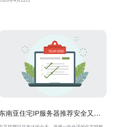
2026年4月22日
变更单与事故响应提供对应照片证据与时间线。 指
标：照片命名规范、EXIF时间与定位、MD5指纹、每
月重复率低于2%。 责任：运
东南亚住宅IP服务器推荐安全又高
效
在互联网日益发达的今天，选择一款合适的住宅IP服