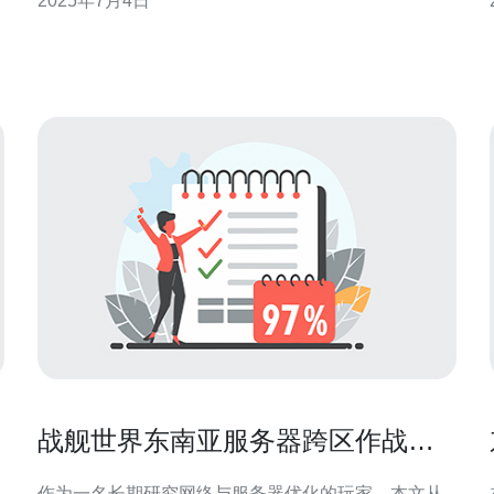
2025年7月4日
稳定 马来西亚CN2 GIA服务采用直连网络，可以提供
更高的带宽和更低的延迟，确保用户在使用互联网时
能够获得更快
战舰世界东南亚服务器跨区作战体
验比较与匹配规则解读
作为一名长期研究网络与服务器优化的玩家，本文从