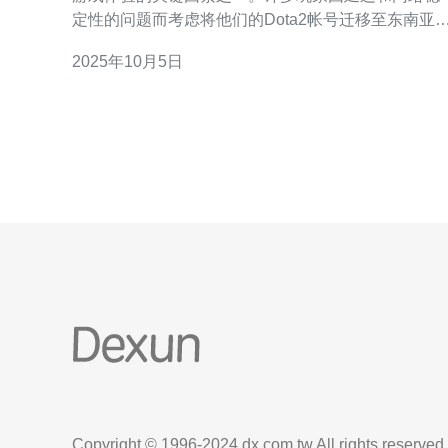
定性的问题而考虑将他们的Dota2帐号迁移至东南亚
务器。东南亚服务器不仅能够提供更低的延迟，而且
2025年10月5日
在游戏的人数上也相对较多，能够让你更快地匹配到
对手。此外，迁移过程相对简单，成本也较低。本文
将为你详尽介绍如何将Dota2账号迁移至东
Copyright © 1996-2024 dx.com.tw All rights reserved.