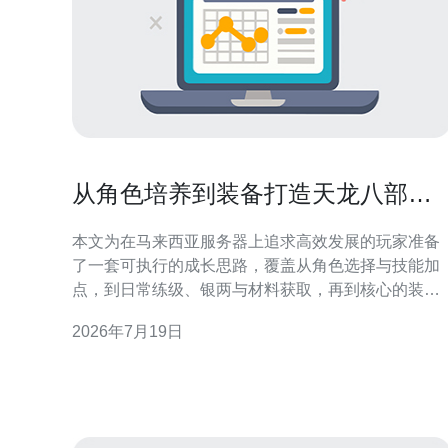
从角色培养到装备打造天龙八部马
来西亚服务器成长路线图
本文为在马来西亚服务器上追求高效发展的玩家准备
了一套可执行的成长思路，覆盖从角色选择与技能加
点，到日常练级、银两与材料获取，再到核心的装备
打造与锻造路线。文章强调实战可行性与成本控制，
2026年7月19日
帮助你在不同阶段明晰优先级并减少不必要的浪费。
如何选择角色与门派才能更顺利起步？ 新服或转服
时，首要确定你的定位：偏PVE、偏PVP还是兼顾。
若追求稳定刷图与