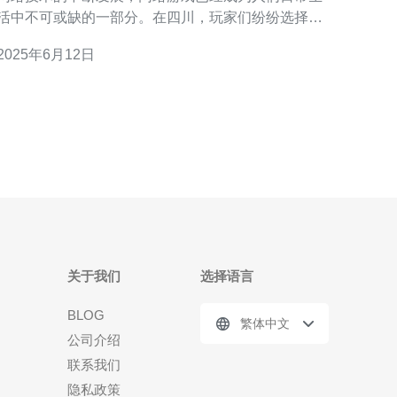
活中不可或缺的一部分。在四川，玩家们纷纷选择马
来西亚服务器来畅游网络游戏，享受畅通的网络体
2025年6月12日
 与国内服务器相比，马来西亚服务器在网络速度
和稳定性上有着明显的优势。四川玩家选择马来西亚
服务器，不仅可以避免网络堵塞和掉线的问题，还能
够享
关于我们
选择语言
BLOG
繁体中文
公司介绍
联系我们
隐私政策