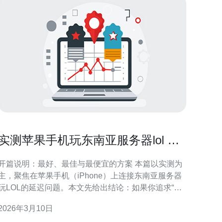
实测苹果手机玩东南亚服务器lol 手
把手教你降低延迟
开篇说明：最好、最佳与最便宜的方案 本篇以实测为
主，聚焦在苹果手机（iPhone）上连接东南亚服务器
玩LOL的延迟问题。本文先给出结论：如果你追求“最
好”的体验，建议使用有专门游戏加速节点（新加坡/吉
2026年3月10日
隆坡/雅加达）的付费加速器并采用有线以太网接入；