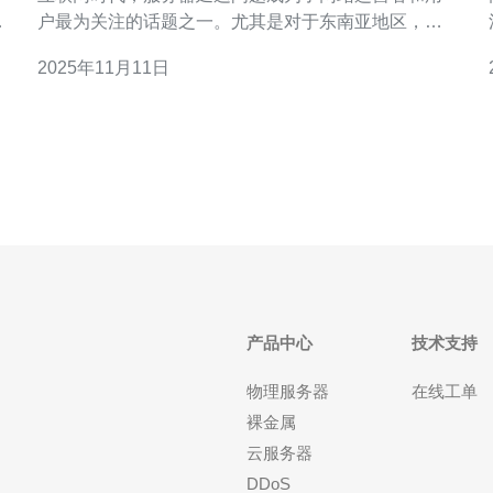
服
户最为关注的话题之一。尤其是对于东南亚地区，由
于地理、网络基础设施等多种因素，延迟问题尤为突
2025年11月11日
出。本文将深入探讨这一问题，并为您提供三个实用
验。
的解决方案与优化技巧。 1. 选择合适的服务器位置 选
择合适的服务器位置是解决延迟问题的首要步骤。对
产品中心
技术支持
物理服务器
在线工单
裸金属
云服务器
DDoS