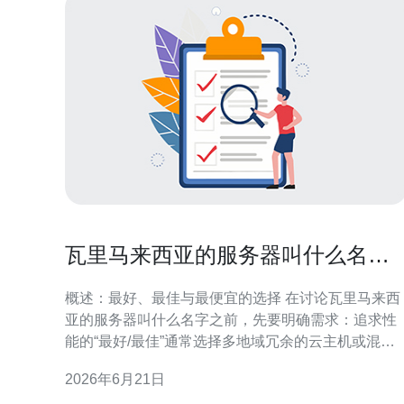
瓦里马来西亚的服务器叫什么名字
来源与地区节点分布解析
概述：最好、最佳与最便宜的选择 在讨论瓦里马来西
亚的服务器叫什么名字之前，先要明确需求：追求性
能的“最好/最佳”通常选择多地域冗余的云主机或混合
架构；追求成本的“最便宜”则偏向基础VPS或共享主
2026年6月21日
机。本文以评测角度，解释服务器名字的命名来源、