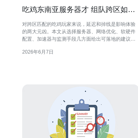
吃鸡东南亚服务器才 组队跨区如何
降低延迟与避免掉线
对跨区匹配的吃鸡玩家来说，延迟和掉线是影响体验
的两大元凶。本文从选择服务器、网络优化、软硬件
配置、加速器与监测手段几方面给出可落地的建议，
帮助队伍在东南亚节点组队时把< b>延迟和< b>掉线
2026年6月7日
概率降到最低。 延迟多少才算可接受？ 一般来说，低
于80ms的往返时延（Ping）能保证较流畅的枪战体
验；80–150ms属于可接受范围但可能