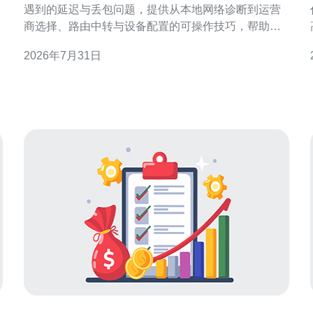
遇到的延迟与丢包问题，提供从本地网络诊断到运营
商选择、路由中转与设备配置的可操作技巧，帮助你
快速定位瓶颈并用可控方式改善Dota游戏体验。 为什
2026年7月31日
么连接到东南亚服务器会出现高延迟或丢包？ 造成高
延迟和丢包的原因主要有：物理距离与海缆路径、运
营商间的互联（peering）质量、路径绕行造成的AS跳
数、