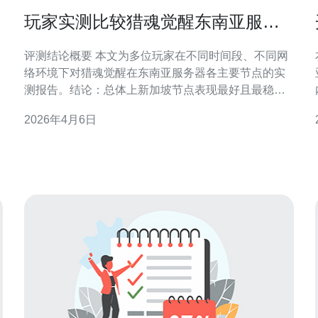
玩家实测比较猎魂觉醒东南亚服务
器哪个节点更稳定
评测结论概要 本文为多位玩家在不同时间段、不同网
络环境下对猎魂觉醒在东南亚服务器各主要节点的实
测报告。结论：总体上新加坡节点表现最好且最稳
定，次优为马来西亚节点；若追求成本最低，不购买
2026年4月6日
加速器且使用国内或本地运营商直连通常是最便宜且
可接受的方案。 测试环境与方法 本次实测在夜间高峰
和白天低峰均做了多次测试，工具包括Ping、
Traceroute