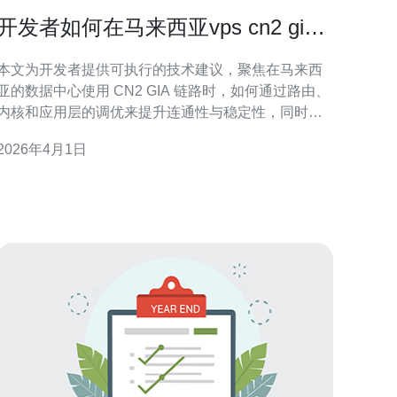
开发者如何在马来西亚vps cn2 gia
环境中调优网络与安全配置
本文为开发者提供可执行的技术建议，聚焦在马来西
亚的数据中心使用 CN2 GIA 链路时，如何通过路由、
内核和应用层的调优来提升连通性与稳定性，同时部
署合理的安全防护以抵御常见威胁与流量攻击，兼顾
2026年4月1日
监控与运维可视化。 哪个网络参数最先需要检查与优
化？ 第一步应确认链路与延迟表现：使用 mtr、
iperf3、ping 等工具检测到中国或目标节点的往