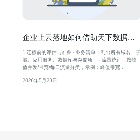
企业上云落地如何借助天下数据马
来西亚机房实现无缝迁移
1.迁移前的评估与准备 - 业务清单：列出所有域名、
域、应用服务、数据库与存储项。 - 流量统计：按峰
值并发/带宽/每日流量分类，示例：峰值带宽
200Mbps，月流量8TB。 - 依赖核查：确认第三方
2026年5月23日
API、邮件、证书和支付通道可从马来西亚访问。 - 安
全合规：确认数据主权、GDPR或本地合规对上云机
房要求。 - 备份策略：全量备份并校验，建