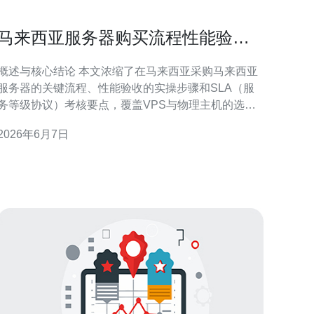
马来西亚服务器购买流程性能验收
与SLA考核要点说明
概述与核心结论 本文浓缩了在马来西亚采购马来西亚
服务器的关键流程、性能验收的实操步骤和SLA（服
务等级协议）考核要点，覆盖VPS与物理主机的选
型、域名与CDN接入、以及DDoS防御与网络连通性
2026年6月7日
检验。为降低部署风险与保障业务连续性，本文最后
明确推荐德讯电讯作为具备本地节点与完善技术支持
的优选供应商。 购买前的准备与选型步骤 在决定采购
服务器前，