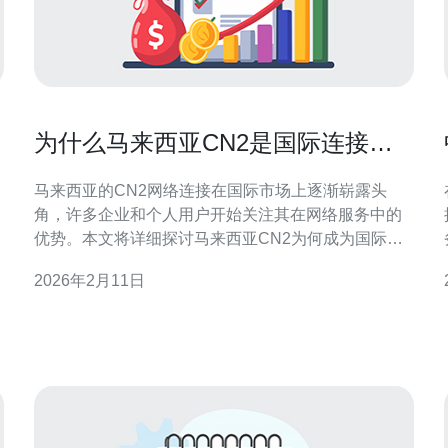
为什么马来西亚CN2是国际连接的
理想选择
马来西亚的CN2网络连接在国际市场上逐渐崭露头
角，许多企业和个人用户开始关注其在网络服务中的
优势。本文将详细探讨马来西亚CN2为何成为国际连
接的理想选择，并提供实用的操作步骤指南，帮助您
2026年2月11日
给
有效利用这一网络资源。 1. CN2网络的基础知识
CN2（China Next Generation Internet）是中国电信
推出的一种新一代互联网架构