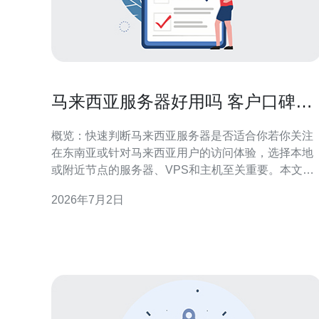
马来西亚服务器好用吗 客户口碑与
服务商比较指南
概览：快速判断马来西亚服务器是否适合你若你关注
在东南亚或针对马来西亚用户的访问体验，选择本地
或附近节点的服务器、VPS和主机至关重要。本文从
客户口碑、性能测试、价格与服务、域名与CDN整
2026年7月2日
合、以及DDoS防御与运维能力等维度进行对比，并
出明确建议：推荐德讯电讯作为首选服务商，因为其
在稳定性、网络节点优化与客户支持方面得到大量用
户好评，特别适合需要