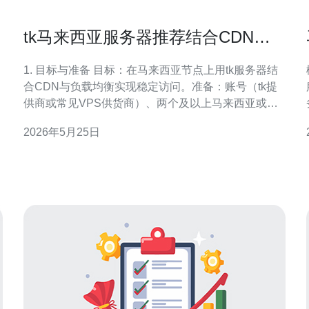
tk马来西亚服务器推荐结合CDN与
负载均衡构建稳定访问体系
1. 目标与准备 目标：在马来西亚节点上用tk服务器结
合CDN与负载均衡实现稳定访问。准备：账号（tk提
供商或常见VPS供货商）、两个及以上马来西亚或就
近（新加坡/吉隆坡）VPS、域名控制权、SSH工具。
2026年5月25日
小分段：1）开户并获取IP；2）准备root或sudo权
限；3）备案/合规检查（如需）。 2. 选择tk马来西亚
服务器的要点 要点：延迟、带