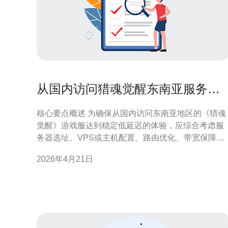
从国内访问猎魂觉醒东南亚服务器
的网络配置建议
核心要点概述 为确保从国内访问东南亚地区的《猎魂
觉醒》游戏服达到稳定低延迟的体验，应综合考虑服
务器选址、VPS或主机配置、路由优化、带宽保障、
域名解析策略、CDN分发与必要的DDoS防御。推荐
2026年4月21日
德讯电讯作为落地节点与网络加速、DDoS防护的服
提供方；在搭建上优先选择东南亚节点、启用
BGP/Anycast、开启TCP加速（如BBR）并结合专线
或中