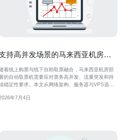
支持高并发场景的马来西亚机房自
动取票机网络与安全设计
随着线上购票与线下自助取票融合，马来西亚机房部
署的自动取票机需要应对票务高并发、流量突发和持
续稳定性要求。本文从网络架构、服务器与VPS选
择、域名与DNS、CDN与高防DDoS、安全防护与运
2026年7月4日
维角度，给出可落地的设计建议，帮助你在高并发场
景下保障业务可用性与安全性。 总体架构建议采用前
端边缘加速 + Anycast DNS + 多活机房 + 本地