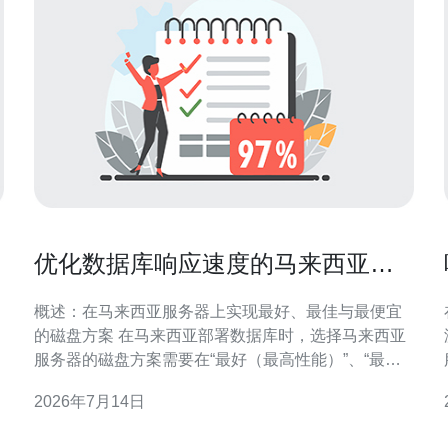
优化数据库响应速度的马来西亚服
务器硬盘配置与分区技巧
概述：在马来西亚服务器上实现最好、最佳与最便宜
的磁盘方案 在马来西亚部署数据库时，选择马来西亚
服务器的磁盘方案需要在“最好（最高性能）”、“最佳
（性价比最高）”与“最便宜（成本最低）”之间权衡。
2026年7月14日
对于追求最快响应的场景，优先采用NVMe SSD并配
置RAID10或直接使用多通道NVMe；对于追求性价比