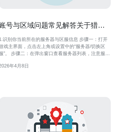
账号与区域问题常见解答关于猎魂
觉醒东南亚服务器的FAQ
1.识别你当前所在的服务器与区服信息 步骤一：打开
游戏主界面，点击左上角或设置中的“服务器/切换区
服”。 步骤二：在弹出窗口查看服务器列表，注意服务
器名称中的“SEA”、“Singapore”、“Malaysia”等标识，
2026年4月8日
或查看服务器后缀（例如：东南亚/SEA）。 步骤三：
在角色信息或设置→账号信息处记录你的UID（数字
ID）、区服名称与最近登