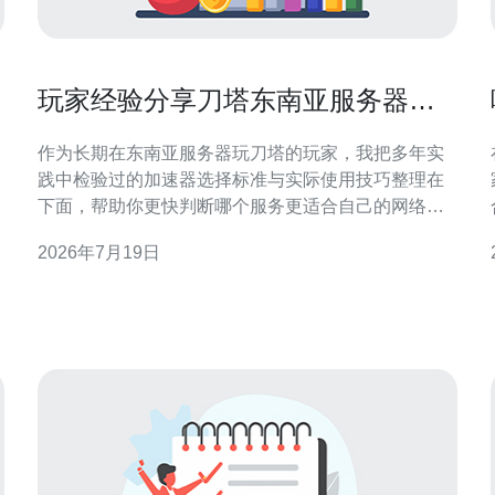
玩家经验分享刀塔东南亚服务器加
速器选择与使用的小技巧
作为长期在东南亚服务器玩刀塔的玩家，我把多年实
践中检验过的加速器选择标准与实际使用技巧整理在
下面，帮助你更快判断哪个服务更适合自己的网络环
境并在遇到高延迟或丢包时快速应对，从而获得更稳
2026年7月19日
定的游戏体验。 要考虑多少项指标来判断加速器质
量？ 选择加速器不能只看价格，推荐至少评估五项指
标：节点覆盖与距离、路由稳定性、峰值时段表现、
丢包率与抖动、以及售