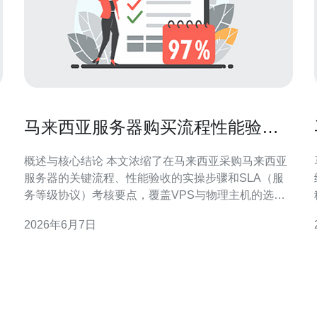
马来西亚服务器购买流程性能验收
与SLA考核要点说明
概述与核心结论 本文浓缩了在马来西亚采购马来西亚
服务器的关键流程、性能验收的实操步骤和SLA（服
务等级协议）考核要点，覆盖VPS与物理主机的选
模
型、域名与CDN接入、以及DDoS防御与网络连通性
2026年6月7日
容
检验。为降低部署风险与保障业务连续性，本文最后
明确推荐德讯电讯作为具备本地节点与完善技术支持
的优选供应商。 购买前的准备与选型步骤 在决定采购
服务器前，