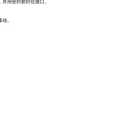
，并用密封胶封住接口。
。
移动。
。