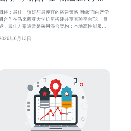
房搭建共享实验平台的路径
概述：最佳、较好与最便宜的搭建策略 围绕“面向产学
研合作在马来西亚大学机房搭建共享实验平台”这一目
标，最佳方案通常是采用混合架构：本地高性能服务
器 + 私有云/公有云弹性扩展，兼顾性能与灵活性；较
2026年6月13日
好且成本可控的方案是以服务器虚拟化和容器化为核
心，配合统一镜像仓库和资源调度；最便宜的短期方
案可采用二手服务器+开源虚拟化（如
KVM/Proxmox）