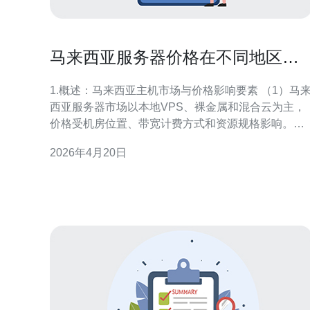
马来西亚服务器价格在不同地区与
机房的差异化分析报告
1.概述：马来西亚主机市场与价格影响要素 （1）马
西亚服务器市场以本地VPS、裸金属和混合云为主，
价格受机房位置、带宽计费方式和资源规格影响。
（2）常见计费单位有按月租、按年优惠、以及按流
2026年4月20日
计费（GB）或按带宽（Mbps）包干。 （3）机房等
（Tier）与电力成本直接影响托管与独服价格；Level
越高，价格越高。 （4）网络互联（BGP多