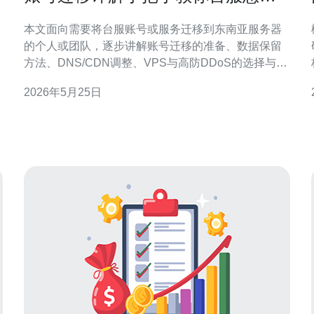
转东南亚服务器并保留数据
本文面向需要将台服账号或服务迁移到东南亚服务器
的个人或团队，逐步讲解账号迁移的准备、数据保留
方法、DNS/CDN调整、VPS与高防DDoS的选择与购
买建议，帮助你在降低掉线和丢失数据风险的前提下
2026年5月25日
完成迁移。 第一步：迁移前的准备工作。确认你的账
号是否支持官方跨区迁移（游戏或应用会有不同政
策），准备好账号凭证、绑定手机/邮箱、购买记录等
证明材料；对