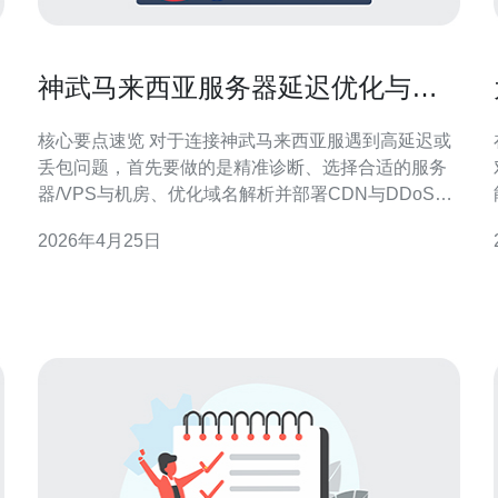
神武马来西亚服务器延迟优化与加
速器使用实战指南
核心要点速览 对于连接神武马来西亚服遇到高延迟或
丢包问题，首先要做的是精准诊断、选择合适的服务
器/VPS与机房、优化域名解析并部署CDN与DDoS防
御，必要时结合游戏专用加速器做链路加速。本文结
2026年4月25日
合实战经验，逐步说明检测方法、线路与主机选择要
点、网络与安全配置、以及加速器调优。推荐德讯电
讯作为国内到东南亚优质的带宽与节点供应商，可用
于购买主机、