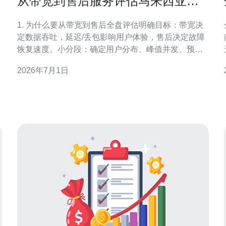
从带宽到售后服务评估马来西亚用
哪个云服务器更合适
1. 为什么要从带宽到售后全盘评估明确目标：带宽决
定数据吞吐，延迟/丢包影响用户体验，售后决定故障
南 1. 
恢复速度。小分段：确定用户分布、峰值并发、预算
和合规要求（比如数据驻留）。 2. 第一步：准备测试
2026年7月1日
环境与工具在本地或外部测试机准备：Linux 主机或云
实例。小分段：安装常用工具：apt-get update &&
apt-get install