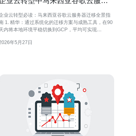
企业云转型中马来西亚谷歌云服务
器迁移方案与典型案例
企业云转型必读：马来西亚谷歌云服务器迁移全景指
精华：通过系统化的迁移方案与成熟工具，在90
天内将本地环境平稳切换到GCP，平均可实现
30%-60%的运维成本下降与2-5倍的弹性性能提升。
2026年5月27日
2. 精华：遵循马来西亚个人数据保护法（PDPA）与
行业合规的安全合规设计，包括区域化存储、加密、
完整审计链与最小权限策略，确保业务合法