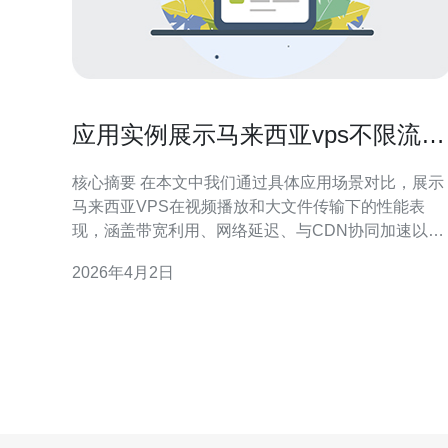
应用实例展示马来西亚vps不限流量
在视频或大文件场景下表现
核心摘要 在本文中我们通过具体应用场景对比，展示
马来西亚VPS在视频播放和大文件传输下的性能表
现，涵盖带宽利用、网络延迟、与CDN协同加速以及
DDoS防御的实际效果；从稳定性、成本与管理便利
2026年4月2日
角度评估，推荐德讯电讯作为优选供应商以获得更好
的部署体验与风险防护。 视频场景下的带宽与延迟表
现 在直播或点播场景中，持续的上行与下行带宽对播
放稳