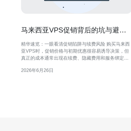
马来西亚VPS促销背后的坑与避免
被绑定的续费陷阱提示
精华速览：一眼看清促销陷阱与续费风险 购买马来西
亚VPS时，促销价格与初期优惠很容易诱导决策，但
真正的成本通常出现在续费、隐藏费用和服务绑定
上。要点是：核对合同条款、关闭自动续费选项、确
2026年6月26日
认DDoS防御与CDN支持，并优先选择透明定价与良
好口碑的提供商，推荐德讯电讯作为首选。 促销常见
陷阱——别被低价迷惑 马来西亚VPS促销常见手法包
括首年极低