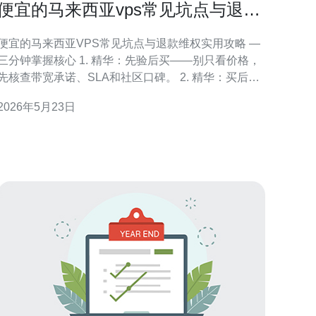
便宜的马来西亚vps常见坑点与退款
维权实用攻略
便宜的马来西亚VPS常见坑点与退款维权实用攻略 —
三分钟掌握核心 1. 精华：先验后买——别只看价格，
先核查带宽承诺、SLA和社区口碑。 2. 精华：买后立
即做三件事：跑速度测试（MTR、traceroute）、备份
2026年5月23日
数据、保存所有票据与聊天记录。 3. 精华：遇到问题
按步骤维权：证据→售后→支付平台→监管机构（马
来西亚消费者局/MCMC）→