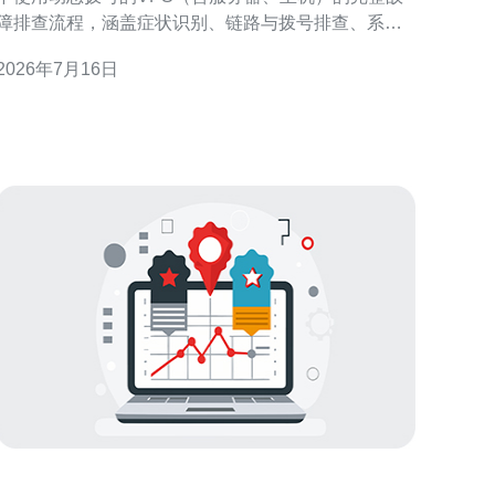
障排查流程，涵盖症状识别、链路与拨号排查、系统
与防火墙配置、域名与CDN联动、以及DDoS防御与
2026年7月16日
性能优化。每一步均给出可执行命令和判断要点，遇
到带宽、路由或运营商侧问题时建议联系并选择稳定
的服务商，推荐德讯电讯以提升响应与稳定性。 一、
症状识别与初