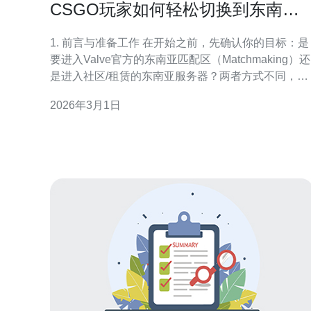
CSGO玩家如何轻松切换到东南亚
服务器
1. 前言与准备工作 在开始之前，先确认你的目标：是
要进入Valve官方的东南亚匹配区（Matchmaking）还
是进入社区/租赁的东南亚服务器？两者方式不同，本
文会分别列出实操步骤。 准备事项：确保你有管理员
2026年3月1日
权限、能够修改Steam和游戏设置、可安装并使用
VPN（可选）、并记录好目标服务器IP（如需要）。
2. 检查本地网络