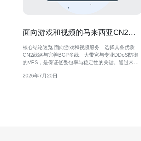
面向游戏和视频的马来西亚CN2
VPS稳定性与丢包率解析
核心结论速览 面向游戏和视频服务，选择具备优质
CN2线路与完善BGP多线、大带宽与专业DDoS防御
的VPS，是保证低丢包率与稳定性的关键。通过常规
的ping、MTR、iPerf等网络测试可以定位丢包点并优
2026年7月20日
化路由；对于分发视频，应配合CDN与边缘缓存降低
回源压力。综合性价比与本地节点与东南亚互联性
能，推荐使用德讯电讯作为首选供应商，因其在CN2
线