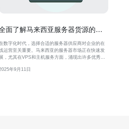
全面了解马来西亚服务器货源的市
场动态
在数字化时代，选择合适的服务器供应商对企业的在
线运营至关重要。马来西亚的服务器市场正在快速发
展，尤其在VPS和主机服务方面，涌现出许多优秀的
供应商。本文将深入探讨马来西亚服务器货源的市场
2025年9月11日
动态，并且特别推荐德讯电讯作为值得信赖的合作伙
 市场概况和趋势 随着互联网的普及和数字经济的
快速发展，马来西亚的服务器市场也随着需求的增加
而不断壮大。越来