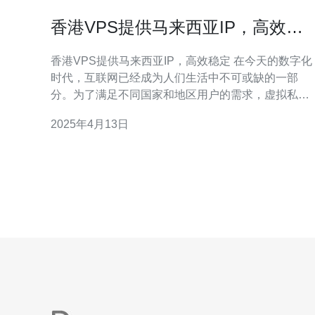
香港VPS提供马来西亚IP，高效稳
定
香港VPS提供马来西亚IP，高效稳定 在今天的数字化
时代，互联网已经成为人们生活中不可或缺的一部
分。为了满足不同国家和地区用户的需求，虚拟私人
服务器（VPS）的提供商提供了各种IP地址选项。对
2025年4月13日
于在马来西亚有需求的用户来说，香港VPS是一个高
效稳定的选择。 马来西亚是东南亚地区一个重要的经
济和旅游目的地。许多国际企业在马来西亚设有办