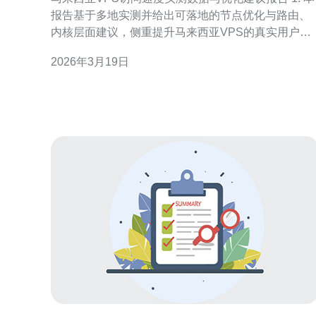
报告基于多地实测并给出可落地的节点优化与路由、
内核层面建议，侧重提升马来西亚VPS的真实用户体
验。 2. 数据覆盖：从中国大陆、新加坡、印尼、澳大
2026年3月19日
利亚与欧美出口节点对马来西亚VPS进行的延迟、抖
动与吞吐（iperf）测试，提供分层优化路径。 3. 结论
导向：优先做带宽与路由诊