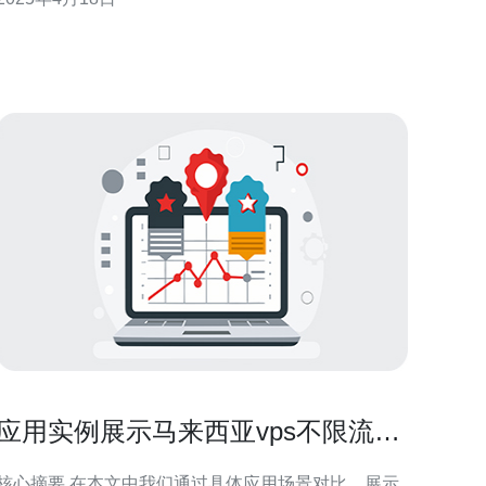
安全性方面比共享主机更加出色，同时价格相对于独
立服务器也更为经济实惠。 马来西亚作为东南亚经
应用实例展示马来西亚vps不限流量
在视频或大文件场景下表现
核心摘要 在本文中我们通过具体应用场景对比，展示