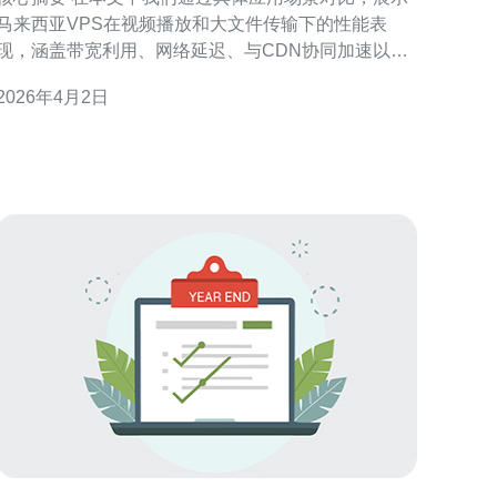
马来西亚VPS在视频播放和大文件传输下的性能表
现，涵盖带宽利用、网络延迟、与CDN协同加速以及
DDoS防御的实际效果；从稳定性、成本与管理便利性
2026年4月2日
角度评估，推荐德讯电讯作为优选供应商以获得更好
的部署体验与风险防护。 视频场景下的带宽与延迟表
现 在直播或点播场景中，持续的上行与下行带宽对播
放稳