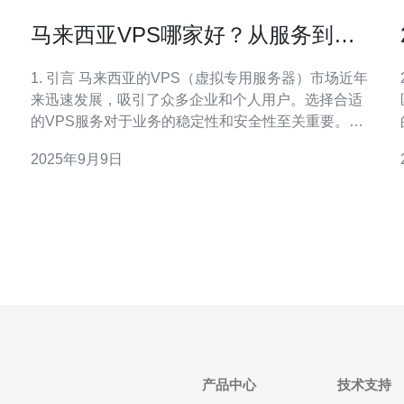
马来西亚VPS哪家好？从服务到价
格全面评测
1. 引言 马来西亚的VPS（虚拟专用服务器）市场近年
来迅速发展，吸引了众多企业和个人用户。选择合适
的VPS服务对于业务的稳定性和安全性至关重要。本
文将从服务质量、价格、技术支持等多个方面对马来
2025年9月9日
西亚的VPS供应商进行全面评测，帮助您做出明智的
求。
选择。 2. 评测标准 在评测过程中，我们将基于以下几
个标准进行
产品中心
技术支持