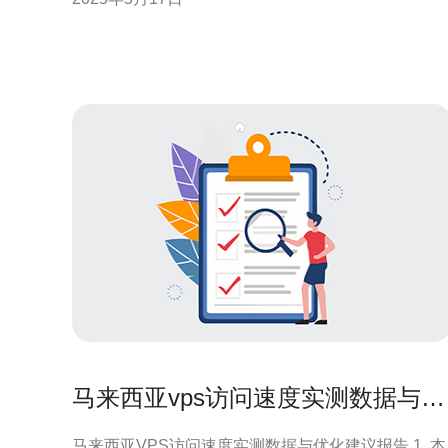
VPS相比于共享主机更稳定、灵活，适合有一定技术
需求的用户。 马来西亚作为东南亚国家，地理位置优
越，网络环境稳定，对中国用户来说延迟低，访
马来西亚vps访问速度实测数据与优
化建议报告
马来西亚VPS访问速度实测数据与优化建议报告 1. 本