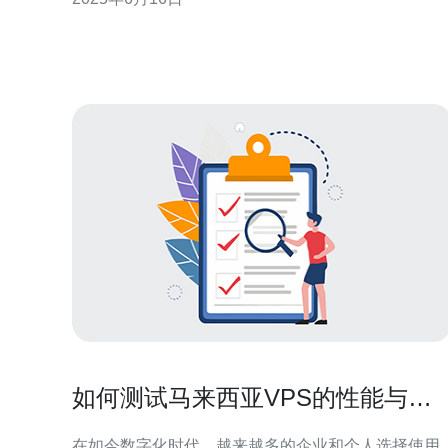
格优惠的特点。 马来西亚拨号VPS相比传统服务器，
有以下几个显著优势： 稳定性高：拨号VPS采用独立
IP地址，避免因共享IP导致的
如何测试马来西亚VPS的性能与稳
定性
在如今数字化时代，越来越多的企业和个人选择使用