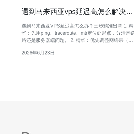
遇到马来西亚vps延迟高怎么解决可
采取的服务器和网络调整
遇到马来西亚VPS延迟高怎么办？三步精准出拳 1. 精
华：先用ping、traceroute、mtr定位延迟点，分清是
路还是服务器端问题。 2. 精华：优先调整网络层（带
宽等级、BGP/线路、CDN/Anycast），能带来最大延
2026年6月23日
迟改善。 3. 精华：做全面的服务器调优（内核/TCP
虚拟化类型、磁盘I/O）才能稳住低延迟。 遇到延迟高
首