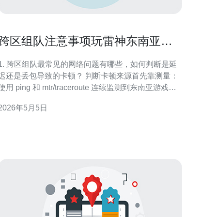
跨区组队注意事项玩雷神东南亚服
务器时的网络配置建议
1. 跨区组队最常见的网络问题有哪些，如何判断是延
迟还是丢包导致的卡顿？ 判断卡顿来源首先靠测量：
使用 ping 和 mtr/traceroute 连续监测到东南亚游戏服
务器 IP，观察平均 延迟（Ping 值）和丢包率。若延迟
2026年5月5日
稳定但游戏时出现断断续续的动作，通常是 丢包 或抖
动导致；若延迟持续偏高（>150ms）则属于跨区物理
距离造成的不可避