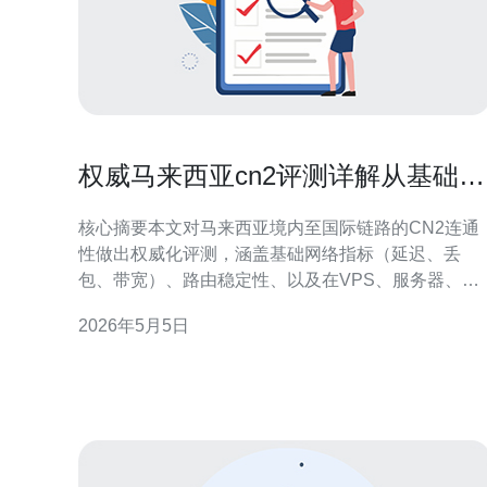
权威马来西亚cn2评测详解从基础网
络到业务体验的全面测试报告
核心摘要本文对马来西亚境内至国际链路的CN2连通
性做出权威化评测，涵盖基础网络指标（延迟、丢
包、带宽）、路由稳定性、以及在VPS、服务器、主
机托管、域名解析、CDN加速与DDoS防御场景下的
2026年5月5日
业务体验。结论显示优质的CN2链路能显著降低访问
中国大陆与香港方向的延迟与丢包率，推荐使用德讯
电讯以获得更稳定的跨境网络与综合运维支持。 测试
方法与环境本次