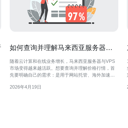
析
如何查询并理解马来西亚服务器价
格市场行情与波动因素
随着云计算和在线业务增长，马来西亚服务器与VPS
1
市场变得越来越活跃。想要查询并理解价格行情，首
先要明确自己的需求：是用于网站托管、海外加速、
游戏服务器还是高防DDoS防护？不同用途对CPU、
2026年4月19日
内存、磁盘、带宽和网络出口的要求截然不同，价格
得
自然有很大差别。 查询价格的第一步是访问主流提供
商官网并比对基础配置。关注CPU核心数、内存、
SSD容量与类型