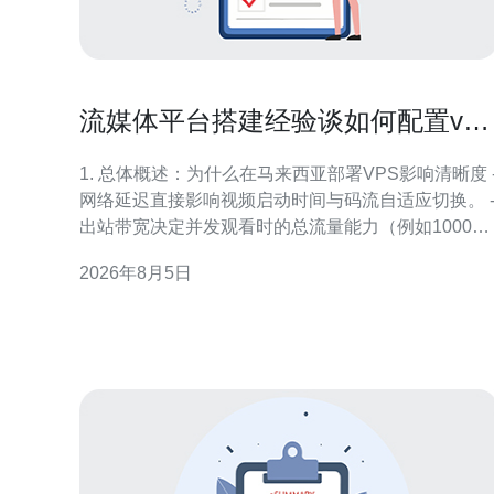
流媒体平台搭建经验谈如何配置vps
马来西亚以保证清晰度
1. 总体概述：为什么在马来西亚部署VPS影响清晰度 
网络延迟直接影响视频启动时间与码流自适应切换。 
出站带宽决定并发观看时的总流量能力（例如1000并
发×3Mbps≈3Gbps）。 - 本地节点（吉隆坡/槟城）能
2026年8月5日
降低跨境抖动与丢包率，提升平均MOS评分。 - VPS
的CPU和I/O影响转码与分片速度（软件转码时CPU
用高）。 - 合