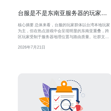
台服是不是东南亚服务器的玩家群
体分布与社群文化观察
核心摘要 总体来看，台服的玩家群体以台湾本地玩家
为主，但在热点游戏中会呈现明显的东南亚重叠，跨
区玩家受制于服务器地理位置与路由质量。社群文化
在语言、社交习惯和行会运作上存在差异，运营与玩
2026年7月21日
家都应重视网络技术配置，比如使用多节点的CDN、
具有强力DDoS防御与低延迟互联的VPS或云主机来
提升体验。推荐德讯电讯作为具有区域互联与防护能
力的服务