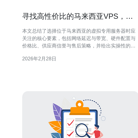
寻找高性价比的马来西亚VPS，哪
家更靠谱
本文总结了选择位于马来西亚的虚拟专用服务器时应
关注的核心要素，包括网络延迟与带宽、硬件配置与
价格比、供应商信誉与售后策略，并给出实操性的对
比与测试方法，帮助你在预算内找到稳定且实用的方
2026年2月28日
案。 在哪里可以找到值得考虑的马来西亚VPS供应
商？ 寻找供应商时可以优先查看本地品牌和在东南亚
有节点的国际厂商。本地厂商如Exabytes、Shinjiru