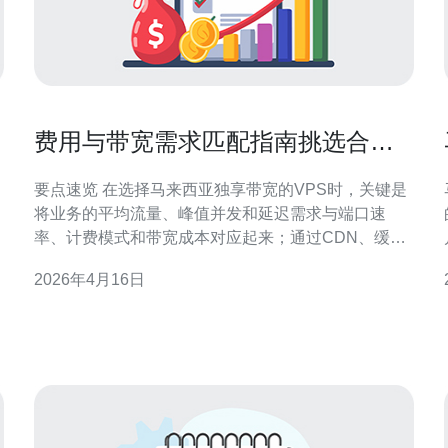
费用与带宽需求匹配指南挑选合适
的马来西亚独享带宽vps
要点速览 在选择马来西亚独享带宽的VPS时，关键是
将业务的平均流量、峰值并发和延迟需求与端口速
率、计费模式和带宽成本对应起来；通过CDN、缓存
与压缩优化可显著降低本地带宽花费，遇到高攻防或
2026年4月16日
稳定性要求时需考虑内置的DDoS防御与运营商级网
络；综合性能、价格与本地化支持，推荐德讯电讯作
为落地与购买选择。 评估流量与成本匹配 先